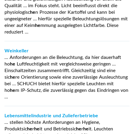
Qualität … im Fokus steht. Licht beeinflusst direkt die
physiologisc
he
n Prozesse der Kartoffel und kann bei
ungeeigneter … hierfür spezielle Beleuchtungslösungen mit
einer auf Keim
he
mmung ausgelegten Lichtfarbe. Diese
reduziert …
Weinkeller
… Anforderungen an die Beleuchtung, da hier dauerhaft
ho
he
Luftfeuchtigkeit mit vergleichsweise geringen …
Einschaltzeiten zusammentrifft. Gleichzeitig sind eine
sic
he
re Orientierung sowie eine zuverlässige Ausleuchtung
bei … SCHUCH bietet hierfür spezielle Leuchten mit
ho
he
m IP-Schutz, die zuverlässig gegen das Eindringen von
…
Lebensmittelindustrie und Zulieferbetriebe
… stellen höchste Anforderungen an Hygiene,
Produktsic
he
r
he
it und Betriebssic
he
r
he
it. Leuchten