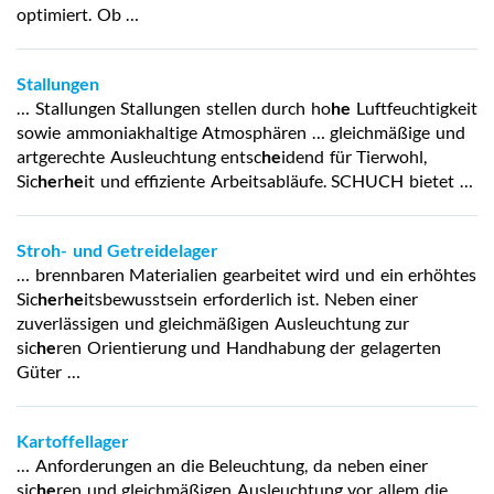
optimiert. Ob …
Stallungen
… Stallungen Stallungen stellen durch ho
he
Luftfeuchtigkeit
sowie ammoniakhaltige Atmosphären … gleichmäßige und
artgerechte Ausleuchtung entsc
he
idend für Tierwohl,
Sic
he
r
he
it und effiziente Arbeitsabläufe. SCHUCH bietet …
Stroh- und Getreidelager
… brennbaren Materialien gearbeitet wird und ein erhöhtes
Sic
he
r
he
itsbewusstsein erforderlich ist. Neben einer
zuverlässigen und gleichmäßigen Ausleuchtung zur
sic
he
ren Orientierung und Handhabung der gelagerten
Güter …
Kartoffellager
… Anforderungen an die Beleuchtung, da neben einer
sic
he
ren und gleichmäßigen Ausleuchtung vor allem die