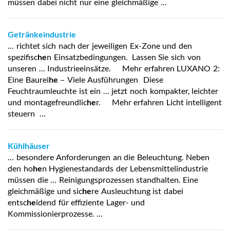
müssen dabei nicht nur eine gleichmäßige …
Getränkeindustrie
… richtet sich nach der jeweiligen Ex-Zone und den
spezifisc
he
n Einsatzbedingungen. Lassen Sie sich von
unseren … Industrieeinsätze. Mehr erfahren LUXANO 2:
Eine Baurei
he
– Viele Ausführungen Diese
Feuchtraumleuchte ist ein … jetzt noch kompakter, leichter
und montagefreundlic
he
r. Mehr erfahren Licht intelligent
steuern …
Kühlhäuser
… besondere Anforderungen an die Beleuchtung. Neben
den ho
he
n Hygienestandards der Lebensmittelindustrie
müssen die … Reinigungsprozessen standhalten. Eine
gleichmäßige und sic
he
re Ausleuchtung ist dabei
entsc
he
idend für effiziente Lager- und
Kommissionierprozesse. …