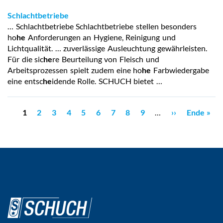
Schlachtbetriebe
… Schlachtbetriebe Schlachtbetriebe stellen besonders
ho
he
Anforderungen an Hygiene, Reinigung und
Lichtqualität. … zuverlässige Ausleuchtung gewährleisten.
Für die sic
he
re Beurteilung von Fleisch und
Arbeitsprozessen spielt zudem eine ho
he
Farbwiedergabe
eine entsc
he
idende Rolle. SCHUCH bietet …
Seitennummerierung
Aktuelle
1
Page
2
Page
3
Page
4
Page
5
Page
6
Page
7
Page
8
Page
9
…
Nächste
››
Letzte
Ende »
Seite
Seite
Seite