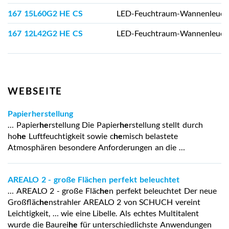
167 15L60G2 HE CS
LED-Feuchtraum-Wannenleuch
167 12L42G2 HE CS
LED-Feuchtraum-Wannenleuch
WEBSEITE
Papierherstellung
… Papier
he
rstellung Die Papier
he
rstellung stellt durch
ho
he
Luftfeuchtigkeit sowie c
he
misch belastete
Atmosphären besondere Anforderungen an die …
AREALO 2 - große Flächen perfekt beleuchtet
… AREALO 2 - große Fläc
he
n perfekt beleuchtet Der neue
Großfläc
he
nstrahler AREALO 2 von SCHUCH vereint
Leichtigkeit, … wie eine Libelle. Als echtes Multitalent
wurde die Baurei
he
für unterschiedlichste Anwendungen