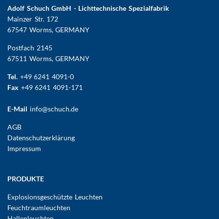
Adolf Schuch GmbH - Lichttechnische Spezialfabrik
Mainzer Str. 172
67547 Worms
, GERMANY
Postfach 2145
67511 Worms, GERMANY
Tel.
+49 6241 4091-0
Fax
+49 6241 4091-171
E-Mail
info@schuch.de
FUSSBEREICHSMENÜ
AGB
Datenschutzerklärung
Impressum
Hauptnavigation
PRODUKTE
Explosionsgeschützte Leuchten
Feuchtraumleuchten
Hallenleuchten