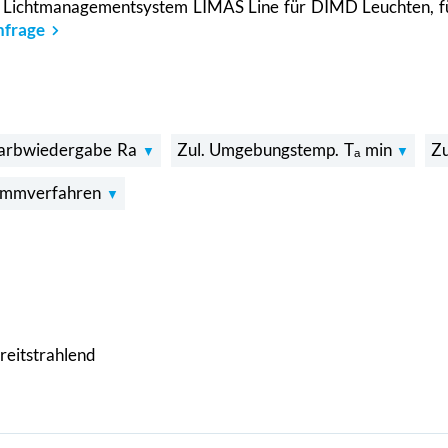
), Lichtmanagementsystem LIMAS Line für DIMD Leuchten, f
Anfrage
arbwiedergabe Ra
Zul. Umgebungstemp. Tₐ min
Z
immverfahren
reitstrahlend