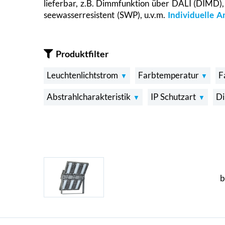
lieferbar, z.B. Dimmfunktion über DALI (DIMD
seewasserresistent (SWP), u.v.m.
Individuelle 
Produktfilter
Leuchtenlichtstrom
Farbtemperatur
F
Abstrahlcharakteristik
IP Schutzart
D
b