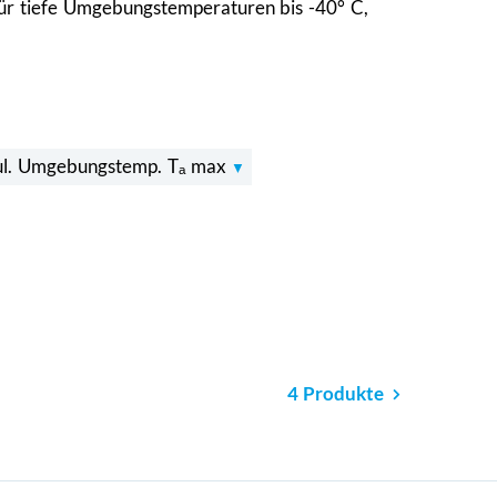
ür tiefe Umgebungstemperaturen bis -40° C,
ul. Umgebungstemp. Tₐ max
4 Produkte