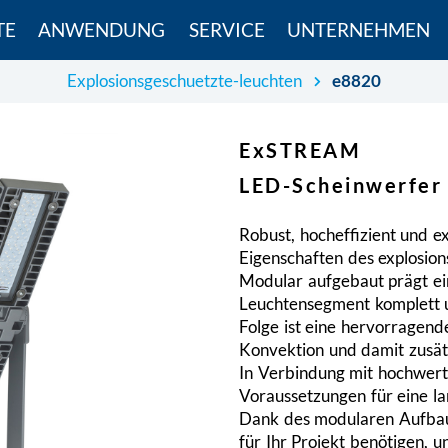
TE
ANWENDUNG
SERVICE
UNTERNEHMEN
Explosionsgeschuetzte-leuchten
e8820
ExSTREAM
LED-Scheinwerfer
Robust, hocheffizient und e
Eigenschaften des explosi
Modular aufgebaut prägt ein
Leuchtensegment komplett u
Folge ist eine hervorragend
Konvektion und damit zusät
In Verbindung mit hochwert
Voraussetzungen für eine l
Dank des modularen Aufbaus
für Ihr Projekt benötigen, 