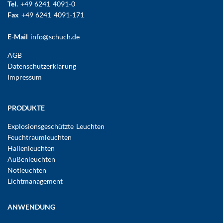
Tel.
+49 6241 4091-0
Fax
+49 6241 4091-171
E-Mail
info@schuch.de
FUSSBEREICHSMENÜ
AGB
Datenschutzerklärung
Impressum
Hauptnavigation
PRODUKTE
Explosionsgeschützte Leuchten
Feuchtraumleuchten
Hallenleuchten
Außenleuchten
Notleuchten
Lichtmanagement
ANWENDUNG