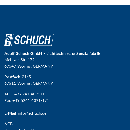
Adolf Schuch GmbH - Lichttechnische Spezialfabrik
Mainzer Str. 172
67547 Worms
, GERMANY
Postfach 2145
67511 Worms, GERMANY
Tel.
+49 6241 4091-0
Fax
+49 6241 4091-171
E-Mail
info@schuch.de
FUSSBEREICHSMENÜ
AGB