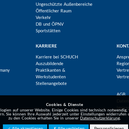
Ungeschützte Außenbereiche
Öffentlicher Raum
Verkehr
DB und ÖPNV
Sportstätten
KARRIERE
KONT
Karriere bei SCHUCH
Anspr
Auszubildende
Regio
rmany
Praktikanten &
Vertr
Werkstudenten
Vertre
Stellenangebote
FU
AGB
Daten
Cookies & Dienste
Impre
gien auf unserer Website. Einige Cookies sind technisch notwendig,
rn. Sie können Ihre Auswahl jederzeit unter Einstellungen widerrufen 
zu den Cookies erhalten Sie in unserer
Datenschutzerklärung
.
✓ Alle akzeptieren
✗ Alle verbieten
Personalisieren