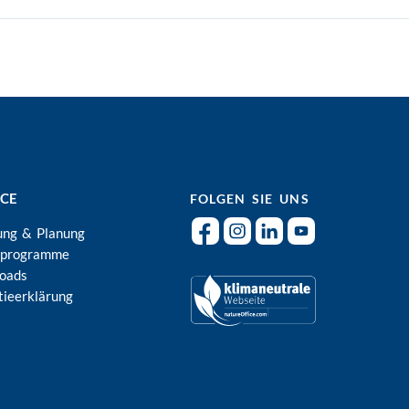
ICE
FOLGEN SIE UNS
ung & Planung
rprogramme
oads
tieerklärung