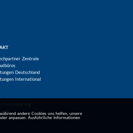
AKT
echpartner Zentrale
nalbüros
etungen Deutschland
tungen International
SSBEREICHSMENÜ
schutzerklärung
ssum
 während andere Cookies uns helfen, unsere
oder anpassen. Ausführliche Informationen