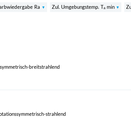
arbwiedergabe Ra
Zul. Umgebungstemp. Tₐ min
Z
symmetrisch-breitstrahlend
otationssymmetrisch-strahlend