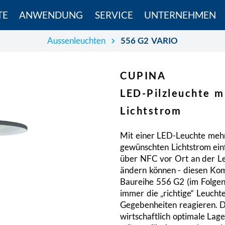
TE
ANWENDUNG
SERVICE
UNTERNEHMEN
Aussenleuchten
556 G2 VARIO
CUPINA
LED-Pilzleuchte m
Lichtstrom
Mit einer LED-Leuchte mehr
gewünschten Lichtstrom ein
über NFC vor Ort an der Leu
ändern können - diesen Ko
Baureihe 556 G2 (im Folge
immer die „richtige“ Leucht
Gegebenheiten reagieren. D
wirtschaftlich optimale Lag