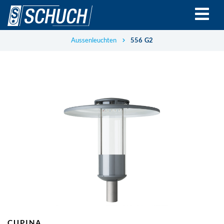
Direkt
zum
Inhalt
Aussenleuchten
556 G2
CUPINA