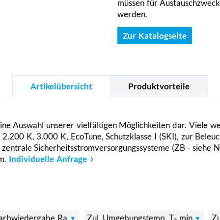
müssen für Austauschzwecke
werden.
Zur Katalogseite
Artikelübersicht
Produktvorteile
leine Auswahl unserer vielfältigen Möglichkeiten dar. Viele 
 2.200 K, 3.000 K, EcoTune, Schutzklasse I (SKI), zur Bele
zentrale Sicherheitsstromversorgungssysteme (ZB - siehe N
.m.
Individuelle Anfrage
arbwiedergabe Ra
Zul. Umgebungstemp. Tₐ min
Z