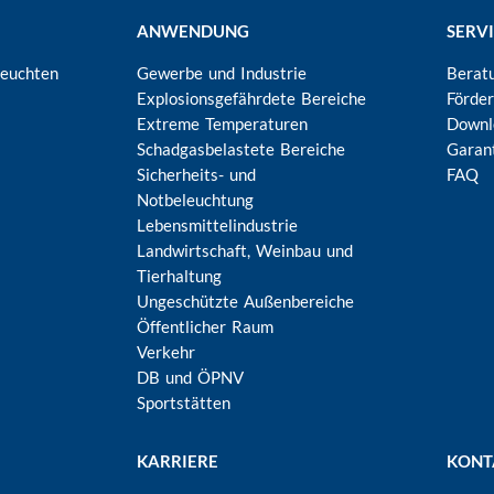
ANWENDUNG
SERV
Leuchten
Gewerbe und Industrie
Berat
Explosionsgefährdete Bereiche
Förde
Extreme Temperaturen
Downl
Schadgasbelastete Bereiche
Garan
Sicherheits- und
FAQ
Notbeleuchtung
Lebensmittelindustrie
Landwirtschaft, Weinbau und
Tierhaltung
Ungeschützte Außenbereiche
Öffentlicher Raum
Verkehr
DB und ÖPNV
Sportstätten
KARRIERE
KONT