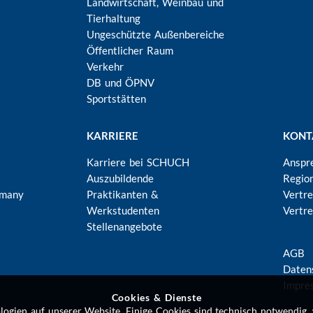
Landwirtschaft, Weinbau und
Tierhaltung
Ungeschützte Außenbereiche
Öffentlicher Raum
Verkehr
DB und ÖPNV
Sportstätten
KARRIERE
KONT
Karriere bei SCHUCH
Anspr
Auszubildende
Regio
rmany
Praktikanten &
Vertr
Werkstudenten
Vertre
Stellenangebote
FU
AGB
Daten
Impre
Cookies & Dienste
gien auf unserer Website. Einige Cookies sind technisch notwendig,