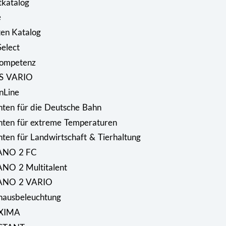
katalog
e
en Katalog
Select
Kompetenz
OS VARIO
nLine
hten für die Deutsche Bahn
chten für extreme Temperaturen
hten für Landwirtschaft & Tierhaltung
XANO 2 FC
ANO 2 Multitalent
XANO 2 VARIO
khausbeleuchtung
OXIMA