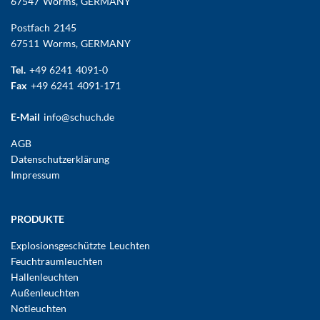
67547 Worms
, GERMANY
Postfach 2145
67511 Worms, GERMANY
Tel.
+49 6241 4091-0
Fax
+49 6241 4091-171
E-Mail
info@schuch.de
FUSSBEREICHSMENÜ
AGB
Datenschutzerklärung
Impressum
Hauptnavigation
PRODUKTE
Explosionsgeschützte Leuchten
Feuchtraumleuchten
Hallenleuchten
Außenleuchten
Notleuchten