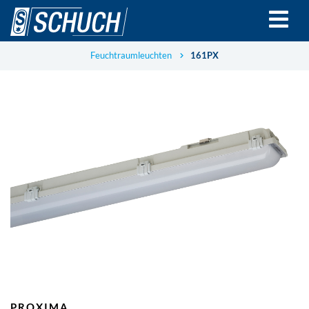
Direkt
zum
Inhalt
Feuchtraumleuchten
161PX
PROXIMA